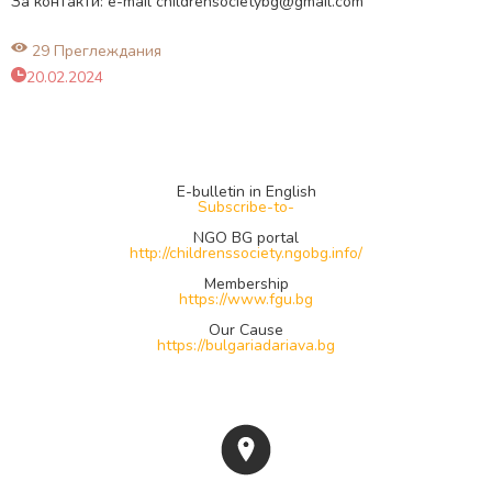
За контакти: e-mail
childrensocietybg@gmail.com
29 Преглеждания
20.02.2024
E-bulletin in English
Subscribe-to-
NGO BG portal
http://childrenssociety.ngobg.info/
Membership
https://www.fgu.bg
Our Cause
https://bulgariadariava.bg