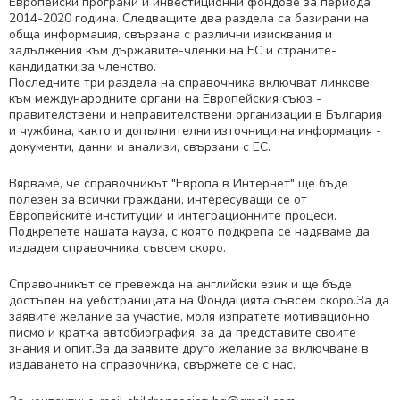
Европейски програми и инвестиционни фондове за периода
2014-2020 година. Следващите два раздела са базирани на
обща информация, свързана с различни изисквания и
задължения към държавите-членки на ЕС и страните-
кандидатки за членство.
Последните три раздела на справочника включват линкове
към международните органи на Европейския съюз -
правителствени и неправителствени организации в България
и чужбина, както и допълнителни източници на информация -
документи, данни и анализи, свързани с ЕС.
Вярваме, че справочникът "Европа в Интернет" ще бъде
полезен за всички граждани, интересуващи се от
Европейските институции и интеграционните процеси.
Подкрепете нашата кауза, с която подкрепа се надяваме да
издадем справочника съвсем скоро.
Справочникът се превежда на английски език и ще бъде
достъпен на уебстраницата на Фондацията съвсем скоро.За да
заявите желание за участие, моля изпратете мотивационно
писмо и кратка автобиография, за да представите своите
знания и опит.За да заявите друго желание за включване в
издаването на справочника, свържете се с нас.