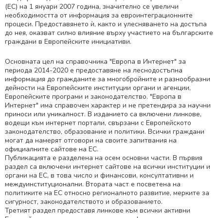
(EC) на 1 януари 2007 година, значително се увеличи
необходимостта от информация за евроинтеграционните
процеси. Предоставянето ѝ, както и улесняването на достъпа
до нея, оказват силно влияние върху участието на българските
граждани в Европейските инициативи.
Основната цел на справочника "Европа в Интернет" за
периода 2014-2020 е предоставяне на леснодостъпна
информация до гражданите за многобройните и разнообразни
дейности на Европейските институции органи и агенции,
Европейските програми и законодателство. "Eвропа в
Интернет" има справочен характер и не претендира за научни
приноси или уникалност. В изданието са включени линкове,
водещи към интернет портали, свързани с Европейското
законодателство, образование и политики. Всички граждани
могат да намерят отговори на своите запитвания на
официалните сайтове на ЕС.
Публикацията е разделена на осем основни части. В първия
раздел са включени интернет сайтове на всички институции и
органи на ЕС, в това число и финансови, консултативни и
междуинституционални. Втората част е посветена на
политиките на ЕС относно регионалното развитие, мерките за
сигурност, законодателството и образованието.
Третият раздел предоставя линкове към всички активни